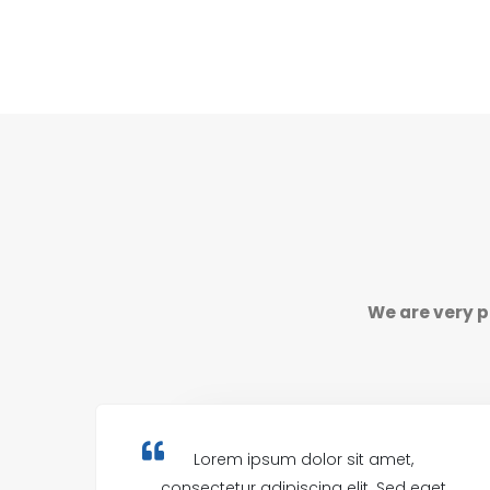
We are very p
Lorem ipsum dolor sit amet,
consectetur adipiscing elit. Sed eget