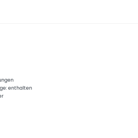
gungen
ge: enthalten
er