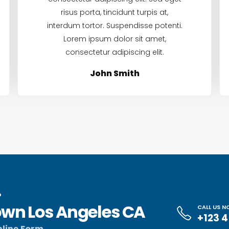
risus porta, tincidunt turpis at,
interdum tortor. Suspendisse potenti.
Lorem ipsum dolor sit amet,
consectetur adipiscing elit.
John Smith
?
wn Los Angeles CA
CALL US 
+123 
line Form