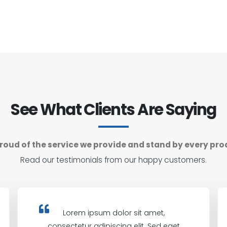
See What Clients Are Saying
roud of the service we provide and stand by every pro
Read our testimonials from our happy customers.
Lorem ipsum dolor sit amet,
consectetur adipiscing elit. Sed eget