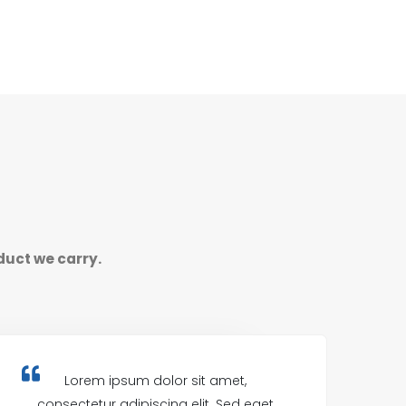
duct we carry.
Lorem ipsum dolor sit amet,
consectetur adipiscing elit. Sed eget
c