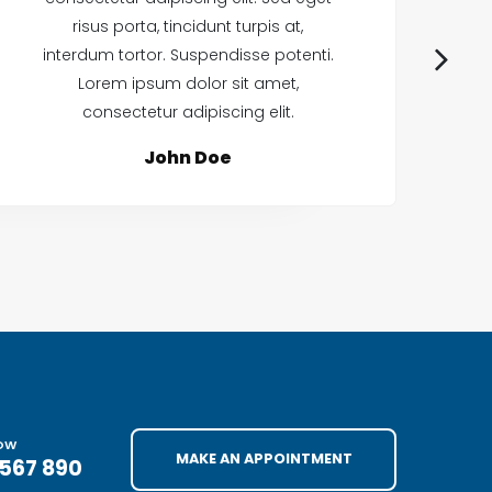
risus porta, tincidunt turpis at,
interdum tortor. Suspendisse potenti.
in
Lorem ipsum dolor sit amet,
consectetur adipiscing elit.
John Doe
NOW
MAKE AN APPOINTMENT
4567 890