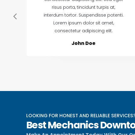
risus porta, tincidunt turpis at,
interdum tortor. Suspendisse potenti.
Lorem ipsum dolor sit amet,
consectetur adipiscing elit.
John Doe
LOOKING FOR HONEST AND RELIABLE SERVICES
Best Mechanics Downto
Make An Appointment Today With Our On