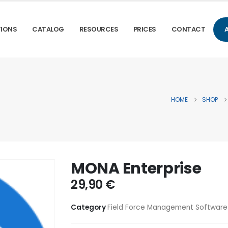
IONS
CATALOG
RESOURCES
PRICES
CONTACT
HOME
SHOP
MONA Enterprise
29,90
€
Category
Field Force Management Software