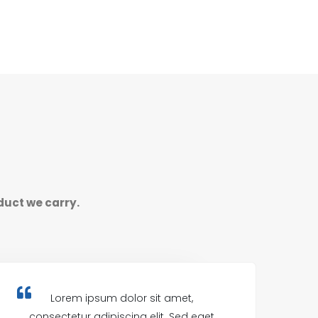
duct we carry.
Lorem ipsum dolor sit amet,
consectetur adipiscing elit. Sed eget
c