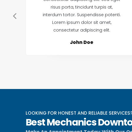
risus porta, tincidunt turpis at,
interdum tortor. Suspendisse potenti.
Lorem ipsum dolor sit amet,
consectetur adipiscing elit.
John Doe
LOOKING FOR HONEST AND RELIABLE SERVICES
Best Mechanics Downto
Make An Appointment Today With Our On