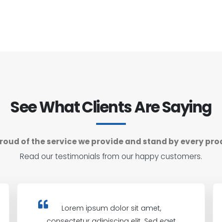
See What Clients Are Saying
roud of the service we provide and stand by every pro
Read our testimonials from our happy customers.
Lorem ipsum dolor sit amet,
consectetur adipiscing elit. Sed eget