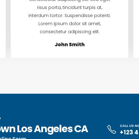
risus porta, tincidunt turpis at,
interdum tortor. Suspendisse potenti.
Lorem ipsum dolor sit amet,
consectetur adipiscing elit.
John Smith
?
wn Los Angeles CA
CALL US 
+123 
line Form