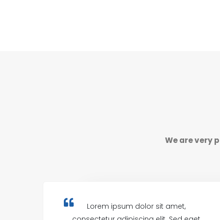
We are very p
Lorem ipsum dolor sit amet,
consectetur adipiscing elit. Sed eget