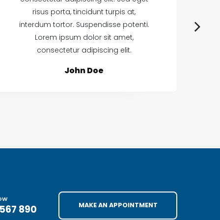
risus porta, tincidunt turpis at,
interdum tortor. Suspendisse potenti.
in
Lorem ipsum dolor sit amet,
consectetur adipiscing elit.
John Doe
NOW
MAKE AN APPOINTMENT
4567 890