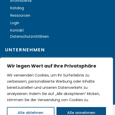
Infomaterial
Katalog
Ressourcen
Login
Kontakt
Datenschutzrichtlinien
UNTERNEHMEN
Über uns
Wir legen Wert auf Ihre Privatsphäre
Weitere Lösungen
Wir verwenden Cookies, um Ihr Surferlebnis zu
verbessern, personalisierte Werbung oder Inhalte
bereitzustellen und unseren Datenverkehr zu
analysieren. Indem Sie auf „Alle akzeptieren“ klicken,
stimmen Sie der Verwendung von Cookies zu.
Eine Softwarelösung von ILOGS © 2024. Alle Rechte
vorbehalten.
Alle ablehnen
Alle annehmen