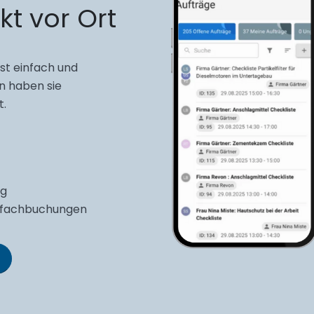
kt vor Ort
nst einfach und
n haben sie
t.
ng
rfachbuchungen