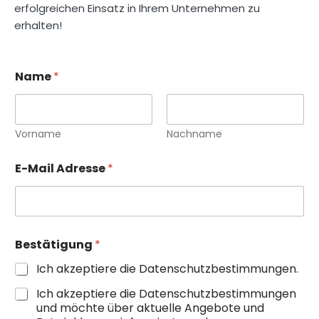
erfolgreichen Einsatz in Ihrem Unternehmen zu
erhalten!
Name
*
Vorname
Nachname
N
E-Mail Adresse
*
a
m
e
E
-
M
Bestätigung
*
a
i
Ich akzeptiere die Datenschutzbestimmungen.
l
*
Ich akzeptiere die Datenschutzbestimmungen
und möchte über aktuelle Angebote und